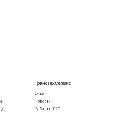
ТрансТехСервис
О нас
ие
Новости
БДД
Работа в ТТС