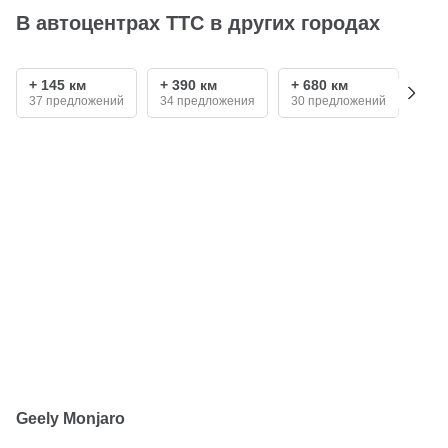
В автоцентрах ТТС в других городах
+ 145 км
+ 390 км
+ 680 км
+ 7
37 предложений
34 предложения
30 предложений
20 
Geely Monjaro