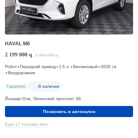
HAVAL M6
2 199 000
q
2 349 000
q
Робот
Передний привод
1.5 л.
Бензиновый
2026 г.в.
Внедорожник
Гарантия
В наличии
Йошкар-Ола, Ленинский проспект, 6Б
Позвонить в автосалон
Еще 17 похожих авто