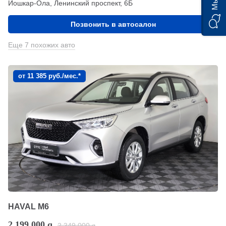
Йошкар-Ола, Ленинский проспект, 6Б
Позвонить в автосалон
Еще 7 похожих авто
от 11 385 руб./мес.*
HAVAL M6
2 199 000
q
2 349 000
q