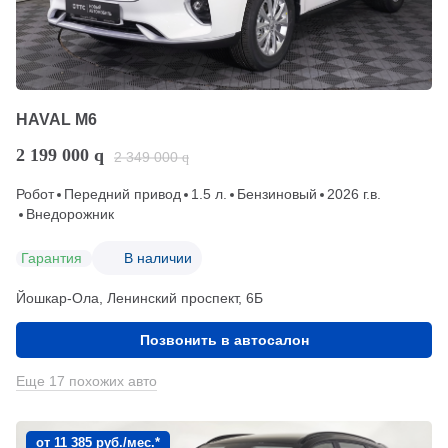
HAVAL M6
2 199 000
q
2 349 000
q
Робот
Передний привод
1.5 л.
Бензиновый
2026 г.в.
Внедорожник
Гарантия
В наличии
Йошкар-Ола, Ленинский проспект, 6Б
Позвонить в автосалон
Еще 17 похожих авто
от 11 385 руб./мес.*