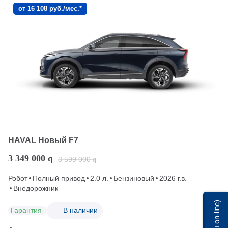
от 16 108 руб./мес.*
HAVAL Новый F7
3 349 000
q
3 599 000
q
Робот
Полный привод
2.0 л.
Бензиновый
2026 г.в.
Внедорожник
Мы on-line)
Гарантия
В наличии