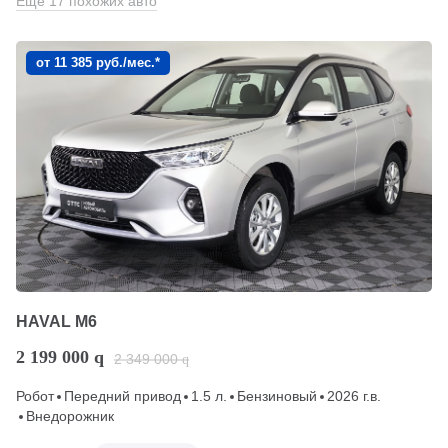
Еще 17 похожих авто
от 11 385 руб./мес.*
HAVAL M6
2 199 000
q
2 349 000
q
Робот
Передний привод
1.5 л.
Бензиновый
2026 г.в.
Внедорожник