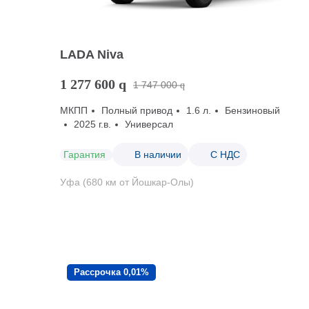
LADA Niva
1 277 600
q
1 747 000
q
МКПП
Полный привод
1.6 л.
Бензиновый
2025 г.в.
Универсал
Гарантия
В наличии
С НДС
Уфа (680 км от Йошкар-Олы)
Рассрочка 0,01%