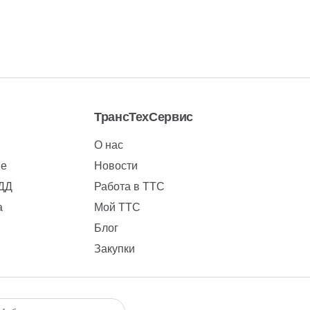
ТрансТехСервис
О нас
ие
Новости
БДД
Работа в ТТС
а
Мой ТТС
Блог
Закупки