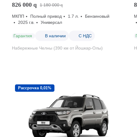
826 000
q
8
1 180 000
q
МКПП
Полный привод
1.7 л.
Бензиновый
2025 г.в.
Универсал
Гарантия
В наличии
С НДС
Набережные Челны (390 км от Йошкар-Олы)
Н
Рассрочка 0,01%