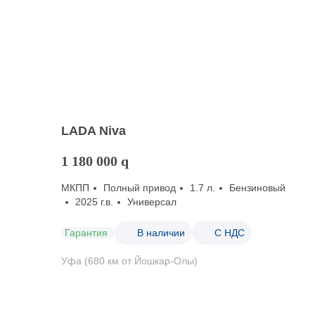
LADA Niva
1 180 000
q
МКПП
Полный привод
1.7 л.
Бензиновый
2025 г.в.
Универсал
Гарантия
В наличии
С НДС
Уфа (680 км от Йошкар-Олы)