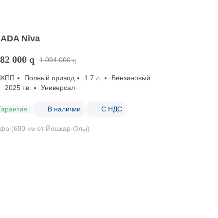
LADA Niva
82 000
q
1 094 000
q
МКПП
Полный привод
1.7 л.
Бензиновый
2025 г.в.
Универсал
Гарантия
В наличии
С НДС
фа (680 км от Йошкар-Олы)