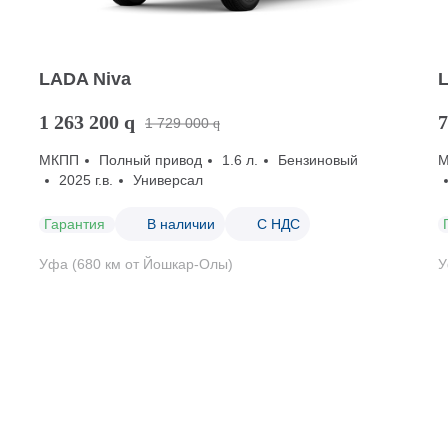
LADA Niva
1 263 200
q
7
1 729 000
q
МКПП
Полный привод
1.6 л.
Бензиновый
2025 г.в.
Универсал
Гарантия
В наличии
С НДС
Уфа (680 км от Йошкар-Олы)
У