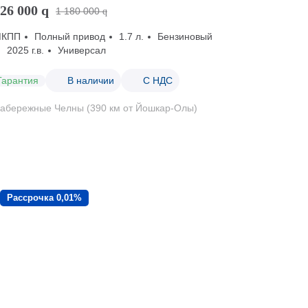
26 000
q
1 180 000
q
МКПП
Полный привод
1.7 л.
Бензиновый
2025 г.в.
Универсал
Гарантия
В наличии
С НДС
абережные Челны (390 км от Йошкар-Олы)
Рассрочка 0,01%