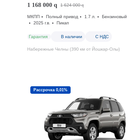
1 168 000
q
1 624 000
q
МКПП
Полный привод
1.7 л.
Бензиновый
2025 г.в.
Пикап
Гарантия
В наличии
С НДС
Набережные Челны (390 км от Йошкар-Олы)
Рассрочка 0,01%