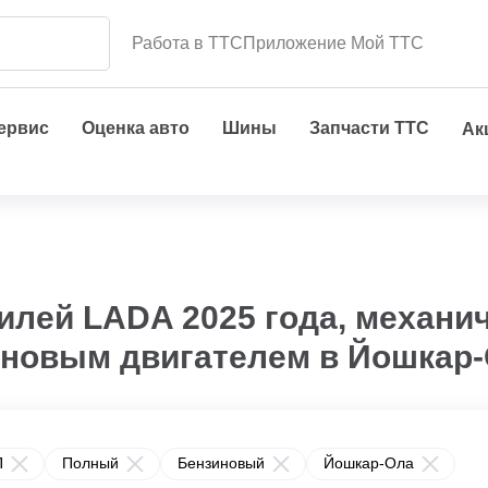
Работа в ТТС
Приложение Мой ТТС
сервис
Оценка авто
Шины
Запчасти ТТС
Ак
лей LADA 2025 года, механич
иновым двигателем в Йошкар-
П
Полный
Бензиновый
Йошкар-Ола