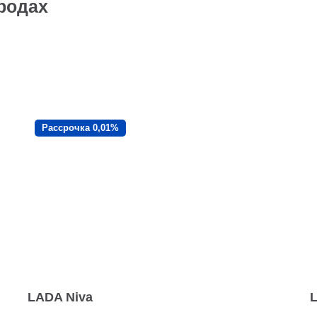
ородах
Рассрочка 0,01%
LADA Niva