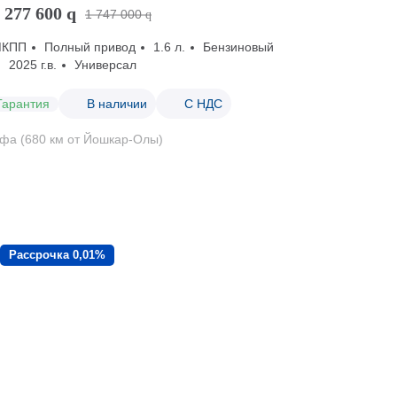
 277 600
q
1 747 000
q
МКПП
Полный привод
1.6 л.
Бензиновый
2025 г.в.
Универсал
Гарантия
В наличии
С НДС
фа (680 км от Йошкар-Олы)
Рассрочка 0,01%