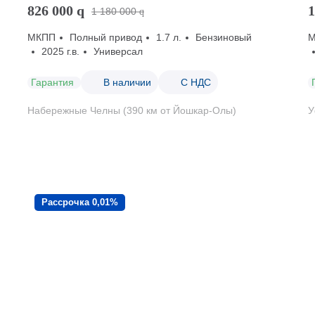
826 000
q
1
1 180 000
q
МКПП
Полный привод
1.7 л.
Бензиновый
2025 г.в.
Универсал
Гарантия
В наличии
С НДС
Набережные Челны (390 км от Йошкар-Олы)
У
Рассрочка 0,01%