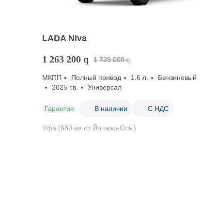
LADA Niva
1 263 200
q
1 729 000
q
МКПП
Полный привод
1.6 л.
Бензиновый
2025 г.в.
Универсал
Гарантия
В наличии
С НДС
Уфа (680 км от Йошкар-Олы)