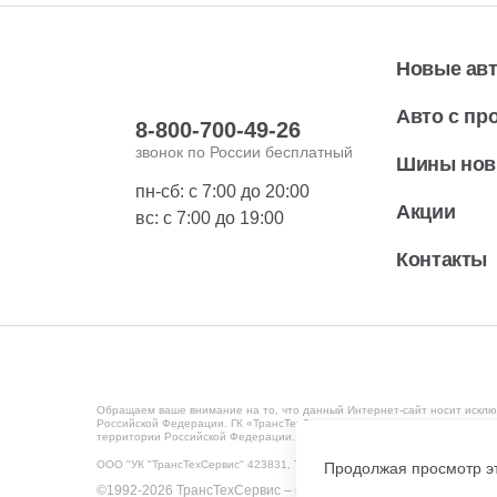
Новые ав
Авто с пр
8-800-700-49-26
звонок по России бесплатный
Шины но
пн-сб: с 7:00 до 20:00
Акции
вс: с 7:00 до 19:00
Контакты
Обращаем ваше внимание на то, что данный Интернет-сайт носит исклю
Российской Федерации. ГК «ТрансТехСервис» ведет деятельность на те
территории Российской Федерации. Мониторинг потребительского повед
ООО "УК "ТрансТехСервис" 423831, Татарстан Респ, Набережные Челны г
Продолжая просмотр эт
©1992-2026 ТрансТехСервис – продажа и обслуживание автом