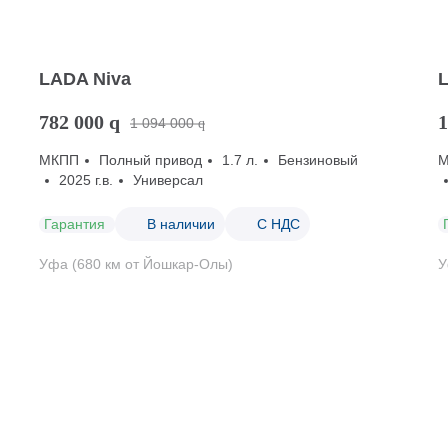
LADA Niva
782 000
q
1
1 094 000
q
МКПП
Полный привод
1.7 л.
Бензиновый
2025 г.в.
Универсал
Гарантия
В наличии
С НДС
Уфа (680 км от Йошкар-Олы)
У