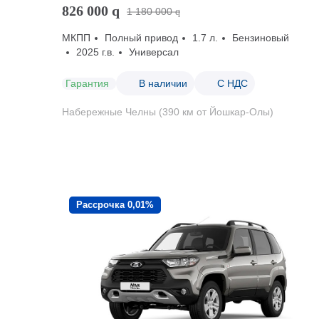
826 000
q
1 180 000
q
МКПП
Полный привод
1.7 л.
Бензиновый
2025 г.в.
Универсал
Гарантия
В наличии
С НДС
Набережные Челны (390 км от Йошкар-Олы)
Рассрочка 0,01%