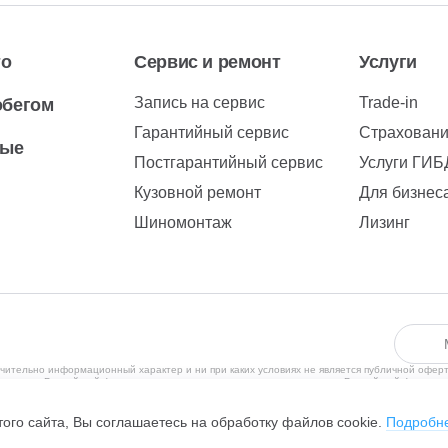
то
Сервис и ремонт
Услуги
Запись на сервис
Trade-in
обегом
Гарантийный сервис
Страхован
вые
Постгарантийный сервис
Услуги ГИ
Кузовной ремонт
Для бизнес
Шиномонтаж
Лизинг
чительно информационный характер и ни при каких условиях не является публичной офер
рритории Российской Федерации в соответствии с законодательством Российской Федерац
ения субъектов находящихся за пределами Российской Федерации, не ведется. С полити
, Чулман пр-кт, дом №111, помещение 23, +7 (8552)29-99-26, ОГРН 1051614160620, ИНН 
ого сайта, Вы соглашаетесь на обработку файлов cookie.
Подробн
обилей.