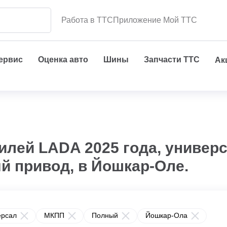
Работа в ТТС
Приложение Мой ТТС
сервис
Оценка авто
Шины
Запчасти ТТС
Ак
илей LADA 2025 года, универс
й привод, в Йошкар-Оле.
ерсал
МКПП
Полный
Йошкар-Ола