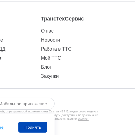
ТрансТехСервис
О нас
ие
Новости
БДД
Работа в ТТС
а
Мой ТТС
Блог
Закупки
Мобильное приложение
той, определяемой положениями Статьи 437 Гражданского кодекса
ии. Предлагаемые товары/работы/услуги доступны к получению на
кой конфиденциальности Вы можете ознакомиться по
ссылке.
1650131524
ее
Принять