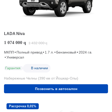
LADA Niva
1 074 000
q
1 432 000
q
МКПП
Полный привод
1.7 л.
Бензиновый
2024 г.в.
Универсал
Гарантия
В наличии
Набережные Челны (390 км от Йошкар-Олы)
Позвонить в автосалон
Рассрочка 0,01%