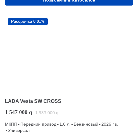
Позвонить в автосалон
Рассрочка 0,01%
LADA Vesta SW CROSS
1 547 000
q
1 933 000
q
МКПП
Передний привод
1.6 л.
Бензиновый
2026 г.в.
Универсал