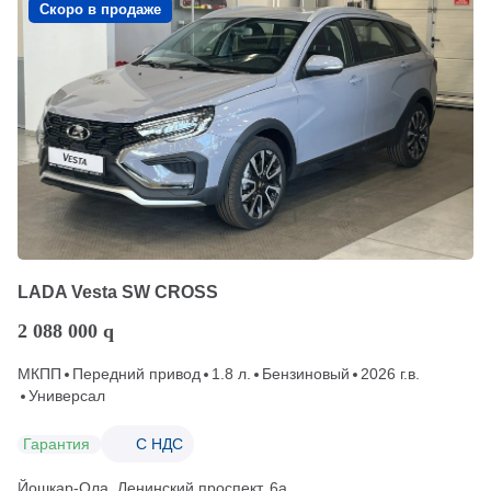
Скоро в продаже
LADA Vesta SW CROSS
2 088 000
q
МКПП
Передний привод
1.8 л.
Бензиновый
2026 г.в.
Универсал
Гарантия
С НДС
Йошкар-Ола, Ленинский проспект, 6а