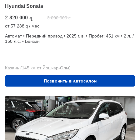
Hyundai Sonata
2 820 000
q
3 000 000
q
от
57 288
/ мес.
q
Автомат • Передний привод • 2025 г. в. • Пробег: 451 км • 2 л. /
150 л.с. • Бензин
Казань (145 км от Йошкар-Олы)
Позвонить в автосалон