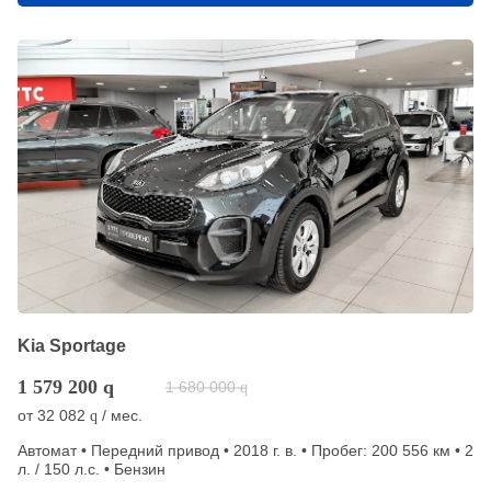
Kia Sportage
1 579 200
q
1 680 000
q
от
32 082
/ мес.
q
Автомат • Передний привод • 2018 г. в. • Пробег: 200 556 км • 2
л. / 150 л.с. • Бензин