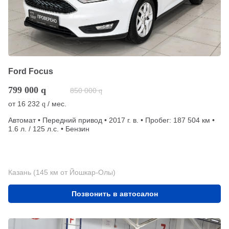
Ford Focus
799 000
q
850 000
q
от
16 232
/ мес.
q
Автомат • Передний привод • 2017 г. в. • Пробег: 187 504 км •
1.6 л. / 125 л.с. • Бензин
Казань (145 км от Йошкар-Олы)
Позвонить в автосалон