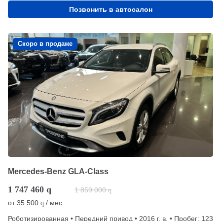
Позвонить в автосалон
Скоро в продаже
Mercedes-Benz GLA-Class
1 747 460
q
1 859 000
q
от
35 500
/ мес.
q
Роботизированная • Передний привод • 2016 г. в. • Пробег: 123