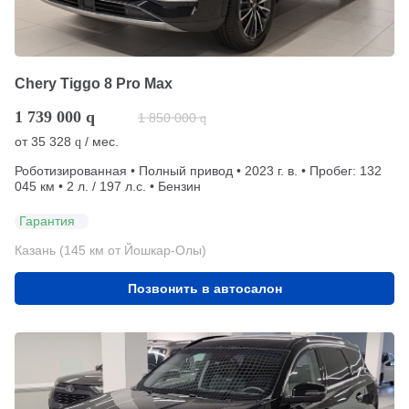
Chery Tiggo 8 Pro Max
1 739 000
q
1 850 000
q
от
35 328
/ мес.
q
Роботизированная • Полный привод • 2023 г. в. • Пробег: 132
045 км • 2 л. / 197 л.с. • Бензин
Гарантия
Казань (145 км от Йошкар-Олы)
Позвонить в автосалон