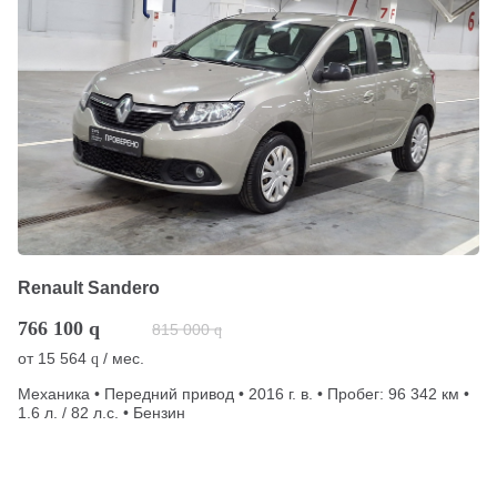
Renault Sandero
766 100
q
815 000
q
от
15 564
/ мес.
q
Механика • Передний привод • 2016 г. в. • Пробег: 96 342 км •
1.6 л. / 82 л.с. • Бензин