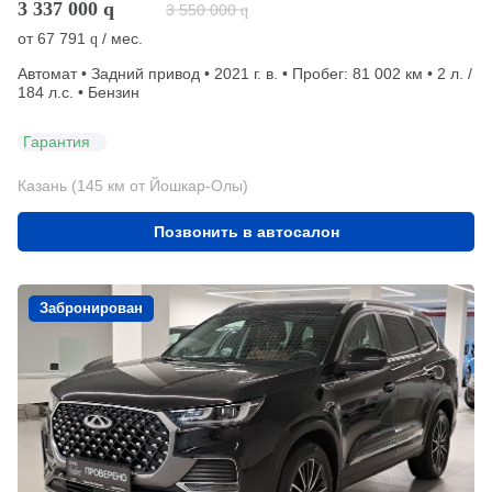
3 337 000
q
3 550 000
q
от
67 791
/ мес.
q
Автомат • Задний привод • 2021 г. в. • Пробег: 81 002 км • 2 л. /
184 л.с. • Бензин
Гарантия
Казань (145 км от Йошкар-Олы)
Позвонить в автосалон
Забронирован