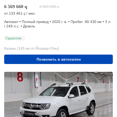
6 569 660
q
6 989 000
q
от
133 461
/ мес.
q
Автомат • Полный привод • 2020 г. в. • Пробег: 80 430 км • 3 л.
/ 249 л.с. • Дизель
Гарантия
Казань (145 км от Йошкар-Олы)
Позвонить в автосалон