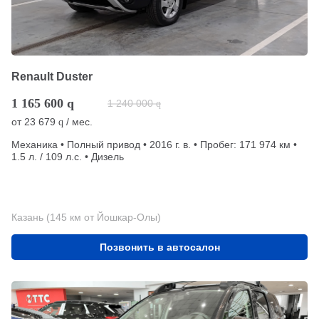
Renault Duster
1 165 600
q
1 240 000
q
от
23 679
/ мес.
q
Механика • Полный привод • 2016 г. в. • Пробег: 171 974 км •
1.5 л. / 109 л.с. • Дизель
Казань (145 км от Йошкар-Олы)
Позвонить в автосалон