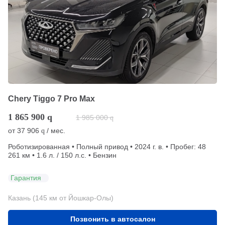
Chery Tiggo 7 Pro Max
1 865 900
q
1 985 000
q
от
37 906
/ мес.
q
Роботизированная • Полный привод • 2024 г. в. • Пробег: 48
261 км • 1.6 л. / 150 л.с. • Бензин
Гарантия
Казань (145 км от Йошкар-Олы)
Позвонить в автосалон