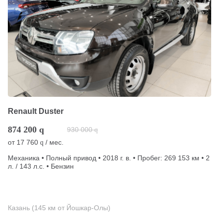
Renault Duster
874 200
q
930 000
q
от
17 760
/ мес.
q
Механика • Полный привод • 2018 г. в. • Пробег: 269 153 км • 2
л. / 143 л.с. • Бензин
Казань (145 км от Йошкар-Олы)