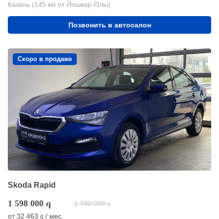
Казань (145 км от Йошкар-Олы)
Позвонить в автосалон
Скоро в продаже
Skoda Rapid
1 598 000
q
1 700 000
q
от
32 463
/ мес.
q