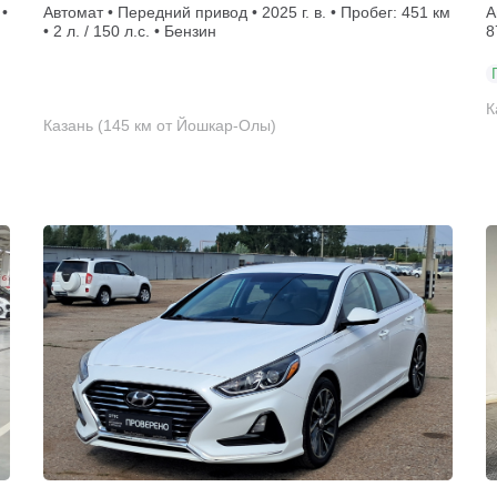
 •
Автомат • Передний привод • 2025 г. в. • Пробег: 451 км
А
• 2 л. / 150 л.с. • Бензин
8
К
Казань (145 км от Йошкар-Олы)