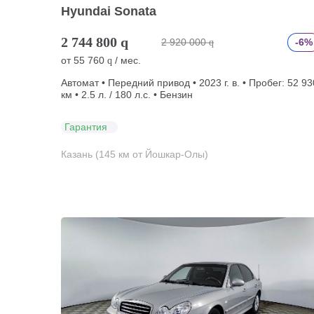
Hyundai Sonata
2 744 800
q
2 920 000
-6%
q
от
55 760
/ мес.
q
Автомат • Передний привод • 2023 г. в. • Пробег: 52 93
км • 2.5 л. / 180 л.с. • Бензин
Гарантия
Казань (145 км от Йошкар-Олы)