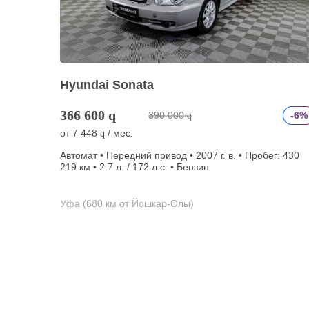
Hyundai Sonata
366 600
q
390 000
-6%
q
от
7 448
/ мес.
q
Автомат • Передний привод • 2007 г. в. • Пробег: 430
219 км • 2.7 л. / 172 л.с. • Бензин
Уфа (680 км от Йошкар-Олы)