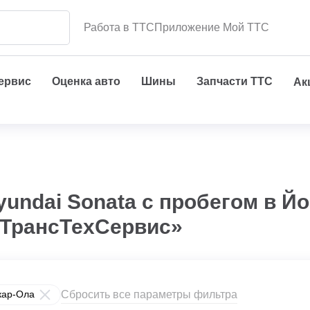
Работа в ТТС
Приложение Мой ТТС
сервис
Оценка авто
Шины
Запчасти ТТС
Ак
undai Sonata с пробегом в Й
«ТрансТехСервис»
Сбросить все параметры фильтра
кар-Ола