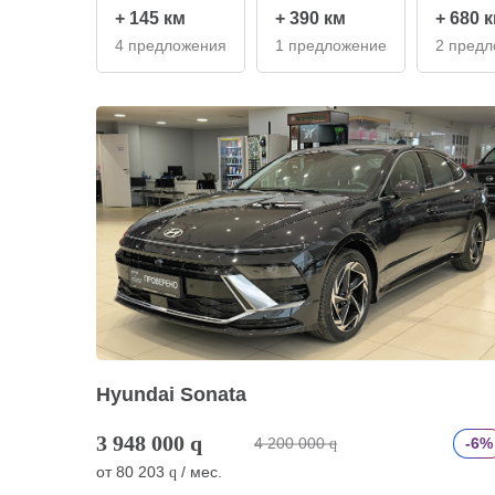
+ 145 км
+ 390 км
+ 680 
4 предложения
1 предложение
2 пред
Hyundai Sonata
3 948 000
q
4 200 000
-6%
q
от
80 203
/ мес.
q