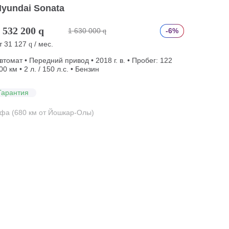
yundai Sonata
 532 200
q
1 630 000
-6%
q
т
31 127
/ мес.
q
втомат • Передний привод • 2018 г. в. • Пробег: 122
00 км • 2 л. / 150 л.с. • Бензин
Гарантия
фа (680 км от Йошкар-Олы)