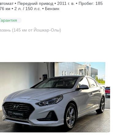
втомат • Передний привод • 2011 г. в. • Пробег: 185
76 км • 2 л. / 150 л.с. • Бензин
Гарантия
азань (145 км от Йошкар-Олы)