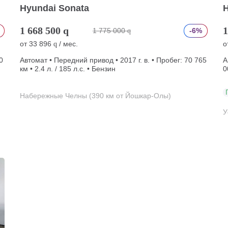
Hyundai Sonata
H
1 668 500
q
1
1 775 000
-6%
q
от
33 896
/ мес.
о
q
0
Автомат • Передний привод • 2017 г. в. • Пробег: 70 765
А
км • 2.4 л. / 185 л.с. • Бензин
0
Набережные Челны (390 км от Йошкар-Олы)
У