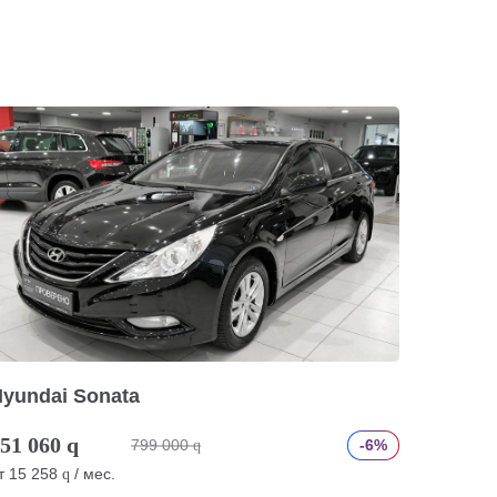
yundai Sonata
51 060
q
799 000
-6%
q
т
15 258
/ мес.
q