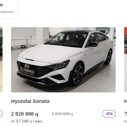
км
ложения
Hyundai Sonata
H
2 820 000
q
7
3 000 000
-6%
q
от
57 288
/ мес.
о
q