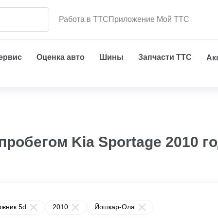
Работа в ТТС
Приложение Мой ТТС
сервис
Оценка авто
Шины
Запчасти ТТС
Ак
пробегом Kia Sportage 2010 го
ожник 5d
2010
Йошкар-Ола