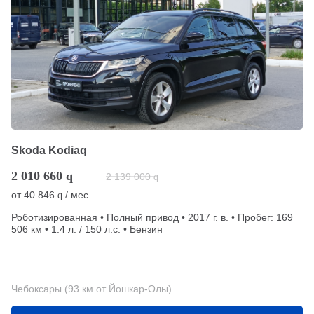
Skoda Kodiaq
2 010 660
q
2 139 000
q
от
40 846
/ мес.
q
Роботизированная • Полный привод • 2017 г. в. • Пробег: 169
506 км • 1.4 л. / 150 л.с. • Бензин
Чебоксары (93 км от Йошкар-Олы)