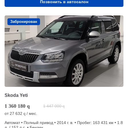
Позвонить в автосалон
Забронирован
Skoda Yeti
1 360 180
q
1 447 000
q
от
27 632
/ мес.
q
Автомат • Полный привод • 2014 г. в. • Пробег: 163 431 км • 1.8
л. / 152 л.с. • Бензин