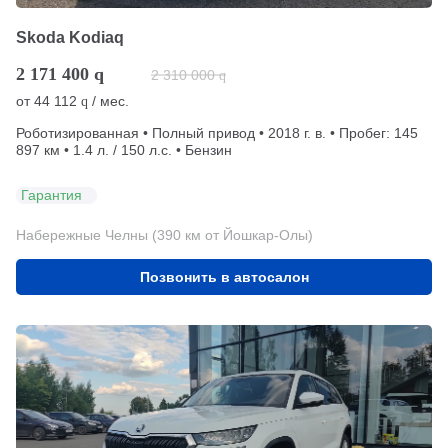
Skoda Kodiaq
2 171 400
q
2 310 000
q
от
44 112
/ мес.
q
Роботизированная • Полный привод • 2018 г. в. • Пробег: 145
897 км • 1.4 л. / 150 л.с. • Бензин
Гарантия
Набережные Челны (390 км от Йошкар-Олы)
Позвонить в автосалон