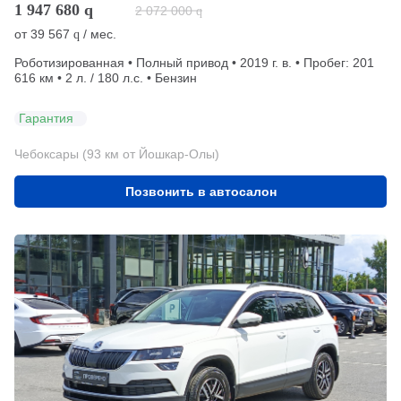
1 947 680
q
2 072 000
q
от
39 567
/ мес.
q
Роботизированная • Полный привод • 2019 г. в. • Пробег: 201
616 км • 2 л. / 180 л.с. • Бензин
Гарантия
Чебоксары (93 км от Йошкар-Олы)
Позвонить в автосалон