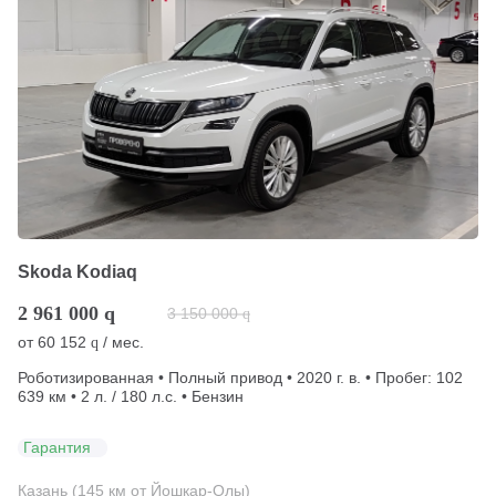
Skoda Kodiaq
2 961 000
q
3 150 000
q
от
60 152
/ мес.
q
Роботизированная • Полный привод • 2020 г. в. • Пробег: 102
639 км • 2 л. / 180 л.с. • Бензин
Гарантия
Казань (145 км от Йошкар-Олы)