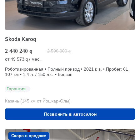
Skoda Karoq
2 440 240
q
2 596 000
q
от
49 573
/ мес.
q
Роботизированная • Полный привод • 2021 г. в. • Пробег: 61
107 км • 1.4 л. / 150 л.с. • Бензин
Гарантия
Казань (145 км от Йошкар-Олы)
Позвонить в автосалон
Скоро в продаже