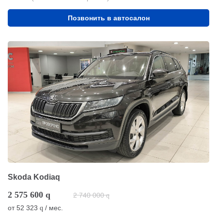
Позвонить в автосалон
Skoda Kodiaq
2 575 600
q
2 740 000
q
от
52 323
/ мес.
q