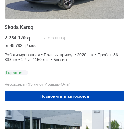
Skoda Karoq
2 254 120
q
2 398 000
q
от
45 792
/ мес.
q
Роботизированная • Полный привод • 2020 г. в. • Пробег: 86
333 км • 1.4 л. / 150 л.с. • Бензин
Гарантия
Чебоксары (93 км от Йошкар-Олы)
Позвонить в автосалон