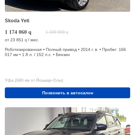
Skoda Yeti
1 174 060
q
1 249 000
q
от
23 851
/ мес.
q
Роботизированная • Полный привод • 2014 г. в. • Пробег: 166
017 км • 1.8 л. / 152 л.с. • Бензин
Уфа (680 км от Йошкар-Олы)
Позвонить в автосалон