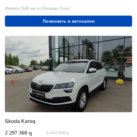
Ижевск (540 км от Йошкар-Олы)
Позвонить в автосалон
Skoda Karoq
2 297 360
q
2 444 000
q