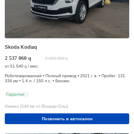
Skoda Kodiaq
2 537 060
q
2 699 000
q
от
51 540
/ мес.
q
Роботизированная • Полный привод • 2021 г. в. • Пробег: 131
334 км • 1.4 л. / 150 л.с. • Бензин
Гарантия
Ижевск (540 км от Йошкар-Олы)
Позвонить в автосалон