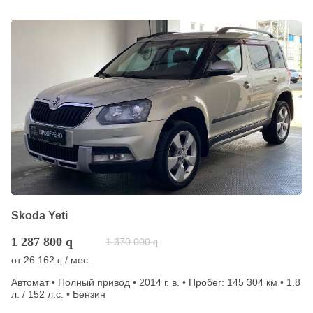
Skoda Yeti
1 287 800
q
1 370 000
q
от
26 162
/ мес.
q
Автомат • Полный привод • 2014 г. в. • Пробег: 145 304 км • 1.8
л. / 152 л.с. • Бензин