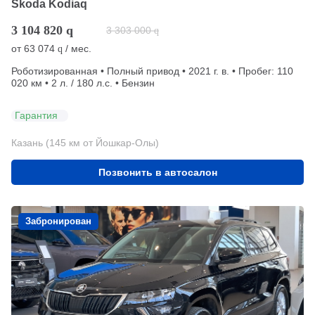
Skoda Kodiaq
3 104 820
q
3 303 000
q
от
63 074
/ мес.
q
Роботизированная • Полный привод • 2021 г. в. • Пробег: 110
020 км • 2 л. / 180 л.с. • Бензин
Гарантия
Казань (145 км от Йошкар-Олы)
Позвонить в автосалон
Забронирован