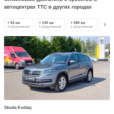
автоцентрах ТТС в других городах
+ 93 км
+ 145 км
+ 390 км
+ 540 
3 предложения
5 предложений
1 предложение
3 пред
Skoda Kodiaq