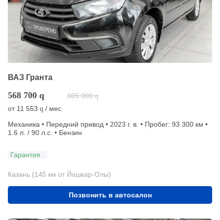
ВАЗ Гранта
568 700
q
605 000
q
от
11 553
/ мес.
q
Механика • Передний привод • 2023 г. в. • Пробег: 93 300 км •
1.6 л. / 90 л.с. • Бензин
Гарантия
Казань (145 км от Йошкар-Олы)
Позвонить в автосалон