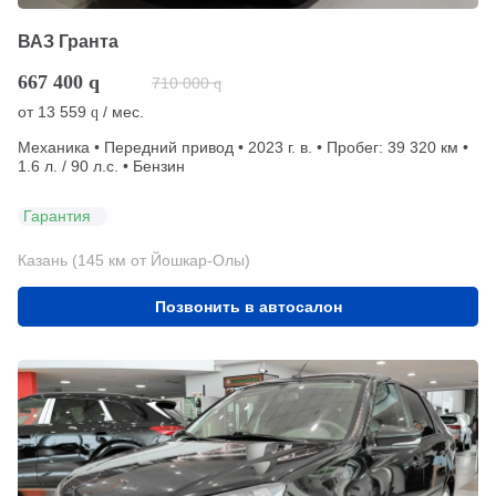
ВАЗ Гранта
667 400
q
710 000
q
от
13 559
/ мес.
q
Механика • Передний привод • 2023 г. в. • Пробег: 39 320 км •
1.6 л. / 90 л.с. • Бензин
Гарантия
Казань (145 км от Йошкар-Олы)
Позвонить в автосалон