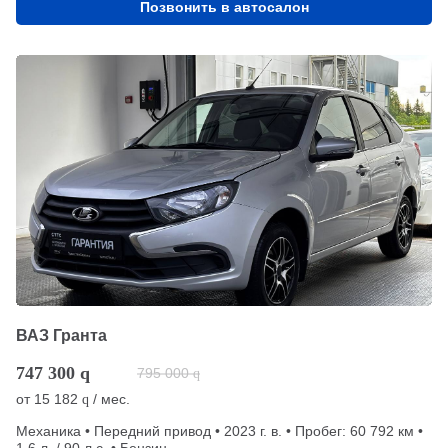
Позвонить в автосалон
ВАЗ Гранта
747 300
q
795 000
q
от
15 182
/ мес.
q
Механика • Передний привод • 2023 г. в. • Пробег: 60 792 км •