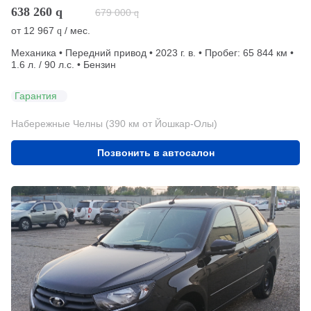
638 260
q
679 000
q
от
12 967
/ мес.
q
Механика • Передний привод • 2023 г. в. • Пробег: 65 844 км •
1.6 л. / 90 л.с. • Бензин
Гарантия
Набережные Челны (390 км от Йошкар-Олы)
Позвонить в автосалон