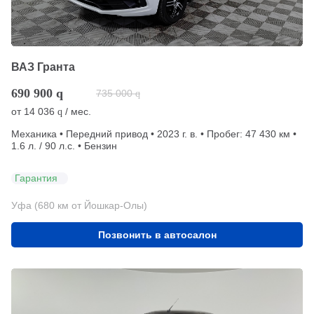
ВАЗ Гранта
690 900
q
735 000
q
от
14 036
/ мес.
q
Механика • Передний привод • 2023 г. в. • Пробег: 47 430 км •
1.6 л. / 90 л.с. • Бензин
Гарантия
Уфа (680 км от Йошкар-Олы)
Позвонить в автосалон