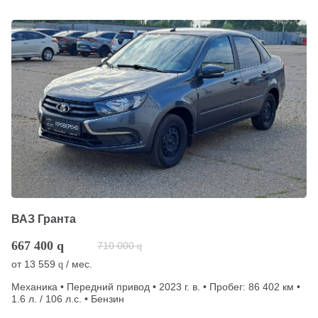
ВАЗ Гранта
667 400
q
710 000
q
от
13 559
/ мес.
q
Механика • Передний привод • 2023 г. в. • Пробег: 86 402 км •
1.6 л. / 106 л.с. • Бензин