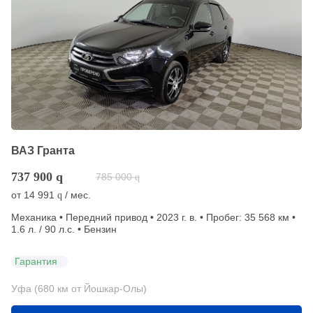
ВАЗ Гранта
737 900
q
785 000
q
от
14 991
/ мес.
q
Механика • Передний привод • 2023 г. в. • Пробег: 35 568 км •
1.6 л. / 90 л.с. • Бензин
Гарантия
Уфа (680 км от Йошкар-Олы)