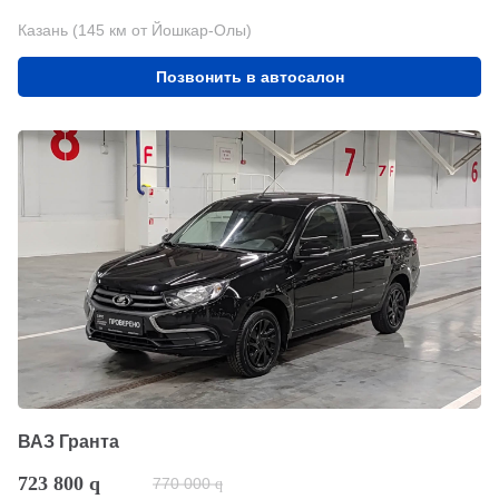
Казань (145 км от Йошкар-Олы)
Позвонить в автосалон
ВАЗ Гранта
723 800
q
770 000
q