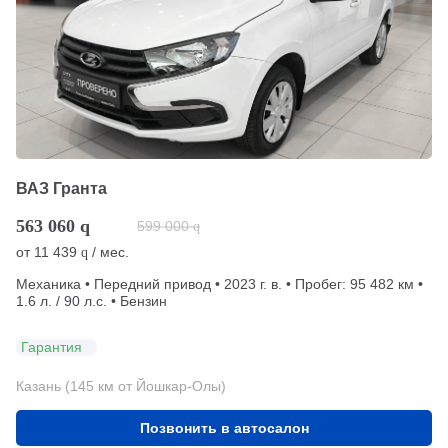
ВАЗ Гранта
563 060
q
599 000
q
от
11 439
/ мес.
q
Механика • Передний привод • 2023 г. в. • Пробег: 95 482 км •
1.6 л. / 90 л.с. • Бензин
Гарантия
Казань (145 км от Йошкар-Олы)
Позвонить в автосалон