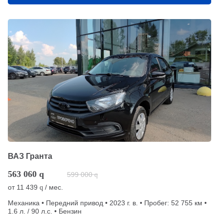
ВАЗ Гранта
563 060
q
599 000
q
от
11 439
/ мес.
q
Механика • Передний привод • 2023 г. в. • Пробег: 52 755 км •
1.6 л. / 90 л.с. • Бензин