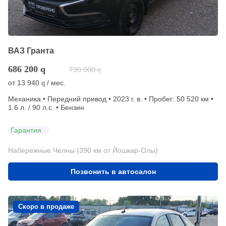
ВАЗ Гранта
686 200
q
730 000
q
от
13 940
/ мес.
q
Механика • Передний привод • 2023 г. в. • Пробег: 50 520 км •
1.6 л. / 90 л.с. • Бензин
Гарантия
Набережные Челны (390 км от Йошкар-Олы)
Позвонить в автосалон
Скоро в продаже