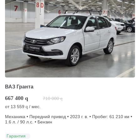
ВАЗ Гранта
667 400
q
710 000
q
от
13 559
/ мес.
q
Механика • Передний привод • 2023 г. в. • Пробег: 61 210 км •
1.6 л. / 90 л.с. • Бензин
Гарантия