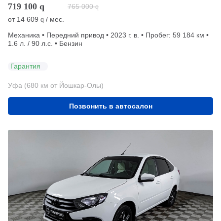
719 100
q
765 000
q
от
14 609
/ мес.
q
Механика • Передний привод • 2023 г. в. • Пробег: 59 184 км •
1.6 л. / 90 л.с. • Бензин
Гарантия
Уфа (680 км от Йошкар-Олы)
Позвонить в автосалон