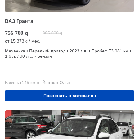
ВАЗ Гранта
756 700
q
805 000
q
от
15 373
/ мес.
q
Механика • Передний привод • 2023 г. в. • Пробег: 73 981 км •
1.6 л. / 90 л.с. • Бензин
Казань (145 км от Йошкар-Олы)
Позвонить в автосалон