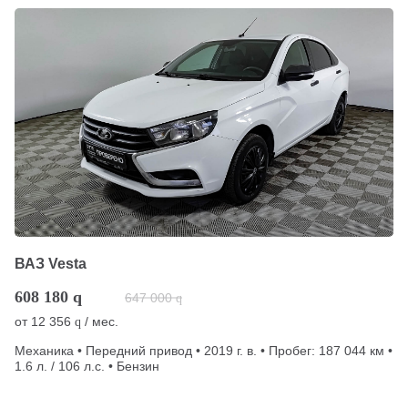
ВАЗ Vesta
608 180
q
647 000
q
от
12 356
/ мес.
q
Механика • Передний привод • 2019 г. в. • Пробег: 187 044 км •
1.6 л. / 106 л.с. • Бензин