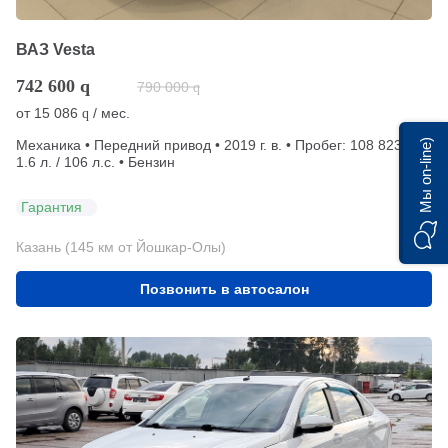
ВАЗ Vesta
742 600
q
790 000
q
от
15 086
/ мес.
q
Мы on-line)
Механика • Передний привод • 2019 г. в. • Пробег: 108 823 км •
1.6 л. / 106 л.с. • Бензин
Гарантия
Казань (145 км от Йошкар-Олы)
Позвонить в автосалон