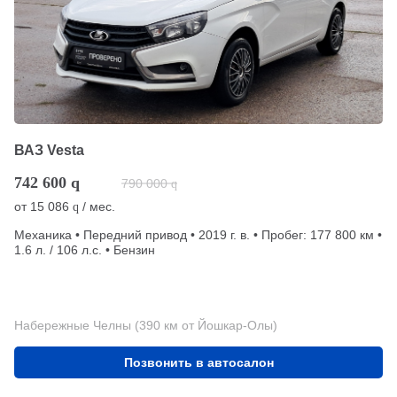
ВАЗ Vesta
742 600
q
790 000
q
от
15 086
/ мес.
q
Механика • Передний привод • 2019 г. в. • Пробег: 177 800 км •
1.6 л. / 106 л.с. • Бензин
Набережные Челны (390 км от Йошкар-Олы)
Позвонить в автосалон