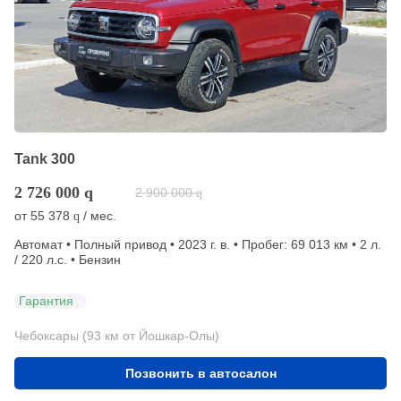
Tank 300
2 726 000
q
2 900 000
q
от
55 378
/ мес.
q
Автомат • Полный привод • 2023 г. в. • Пробег: 69 013 км • 2 л.
/ 220 л.с. • Бензин
Гарантия
Чебоксары (93 км от Йошкар-Олы)
Позвонить в автосалон