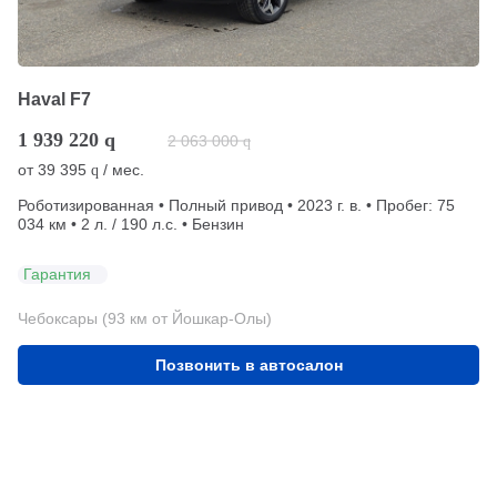
Haval F7
1 939 220
q
2 063 000
q
от
39 395
/ мес.
q
Роботизированная • Полный привод • 2023 г. в. • Пробег: 75
034 км • 2 л. / 190 л.с. • Бензин
Гарантия
Чебоксары (93 км от Йошкар-Олы)
Позвонить в автосалон