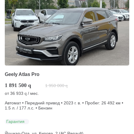
Geely Atlas Pro
1 891 500
q
1 950 000
q
от
36 933
/ мес.
q
Автомат • Передний привод • 2023 г. в. • Пробег: 26 492 км •
1.5 л. / 177 л.с. • Бензин
Гарантия
Йошкар-Ола, ул. Кирова, 2 (АС Renault)