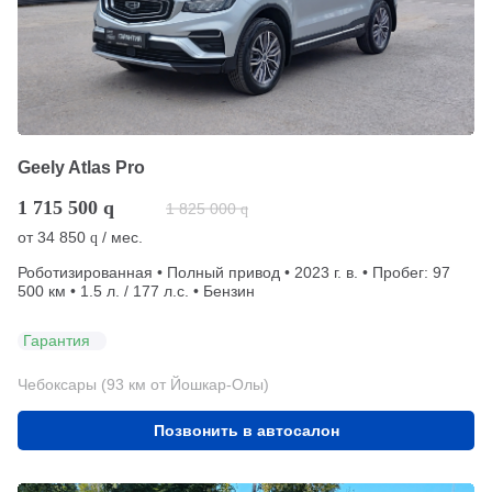
Geely Atlas Pro
1 715 500
q
1 825 000
q
от
34 850
/ мес.
q
Роботизированная • Полный привод • 2023 г. в. • Пробег: 97
500 км • 1.5 л. / 177 л.с. • Бензин
Гарантия
Чебоксары (93 км от Йошкар-Олы)
Позвонить в автосалон