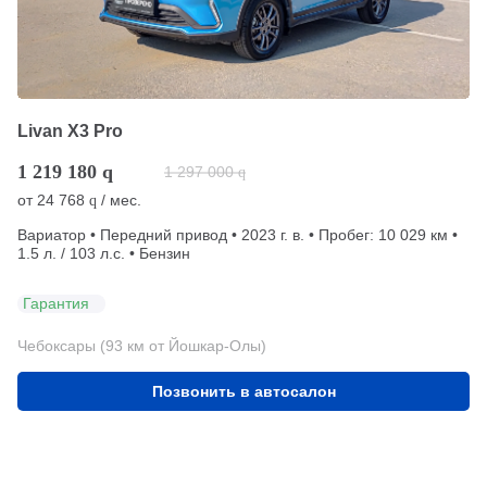
Livan X3 Pro
1 219 180
q
1 297 000
q
от
24 768
/ мес.
q
Вариатор • Передний привод • 2023 г. в. • Пробег: 10 029 км •
1.5 л. / 103 л.с. • Бензин
Гарантия
Чебоксары (93 км от Йошкар-Олы)
Позвонить в автосалон