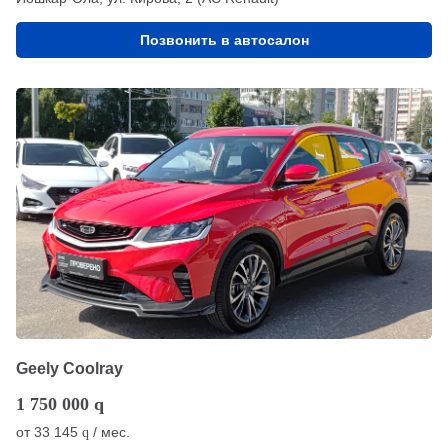
Позвонить в автосалон
Geely Coolray
1 750 000
q
от
33 145
/ мес.
q