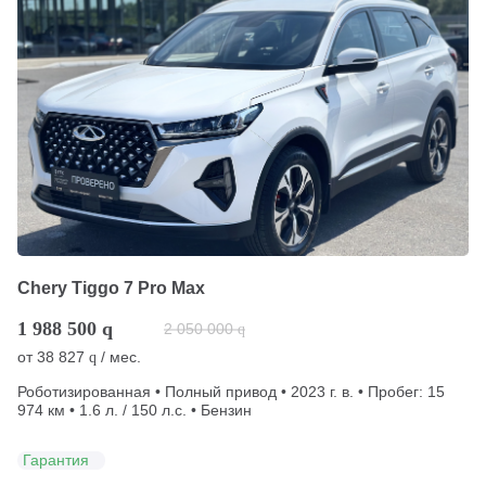
Chery Tiggo 7 Pro Max
1 988 500
q
2 050 000
q
от
38 827
/ мес.
q
Роботизированная • Полный привод • 2023 г. в. • Пробег: 15
974 км • 1.6 л. / 150 л.с. • Бензин
Гарантия