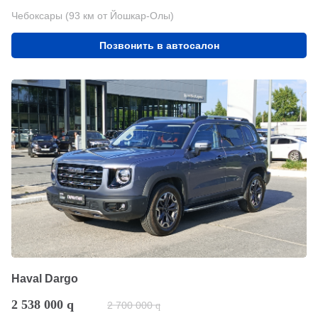
Чебоксары (93 км от Йошкар-Олы)
Позвонить в автосалон
Haval Dargo
2 538 000
q
2 700 000
q