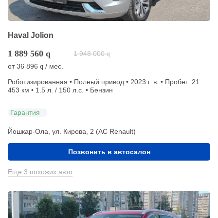
Haval Jolion
1 889 560
q
1 948 000
q
от
36 896
/ мес.
q
Роботизированная • Полный привод • 2023 г. в. • Пробег: 21
453 км • 1.5 л. / 150 л.с. • Бензин
Гарантия
Йошкар-Ола, ул. Кирова, 2 (АС Renault)
Позвонить в автосалон
Еще 3 похожих авто