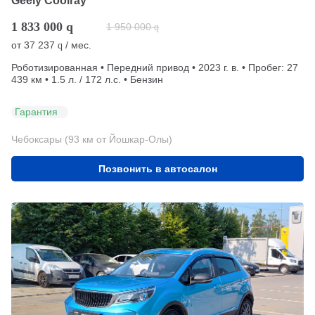
Geely Coolray
1 833 000
q
1 950 000
q
от
37 237
/ мес.
q
Роботизированная • Передний привод • 2023 г. в. • Пробег: 27
439 км • 1.5 л. / 172 л.с. • Бензин
Гарантия
Чебоксары (93 км от Йошкар-Олы)
Позвонить в автосалон