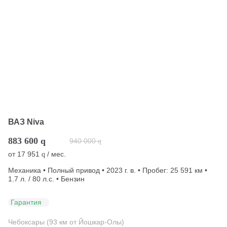
ВАЗ Niva
883 600
q
940 000
q
от
17 951
/ мес.
q
Механика • Полный привод • 2023 г. в. • Пробег: 25 591 км •
1.7 л. / 80 л.с. • Бензин
Гарантия
Чебоксары (93 км от Йошкар-Олы)