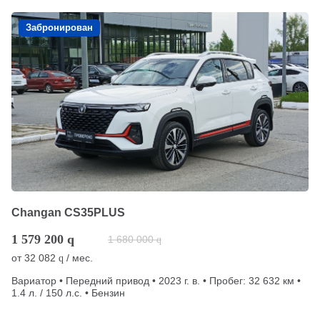
Забронирован
Changan CS35PLUS
1 579 200
q
1 680 000
q
от
32 082
/ мес.
q
Вариатор • Передний привод • 2023 г. в. • Пробег: 32 632 км •
1.4 л. / 150 л.с. • Бензин