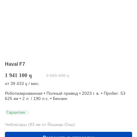
Haval F7
1 941 100
q
2 065 000
q
от
39 433
/ мес.
q
Роботизированная • Полный привод • 2023 г. в. • Пробег: 53
625 км • 2 л. / 190 л.с. • Бензин
Гарантия
Чебоксары (93 км от Йошкар-Олы)