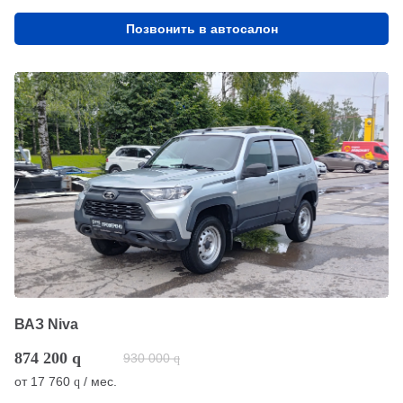
Позвонить в автосалон
ВАЗ Niva
874 200
q
930 000
q
от
17 760
/ мес.
q