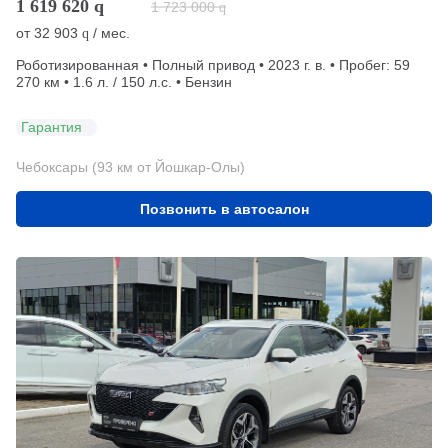
1 619 620
q
1 723 000
q
от
32 903
/ мес.
q
Роботизированная • Полный привод • 2023 г. в. • Пробег: 59
270 км • 1.6 л. / 150 л.с. • Бензин
Гарантия
Чебоксары (93 км от Йошкар-Олы)
Позвонить в автосалон