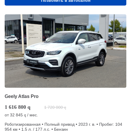
Позвонить в автосалон
Geely Atlas Pro
1 616 800
q
1 720 000
q
от
32 845
/ мес.
q
Роботизированная • Полный привод • 2023 г. в. • Пробег: 104
954 км • 1.5 л. / 177 л.с. • Бензин