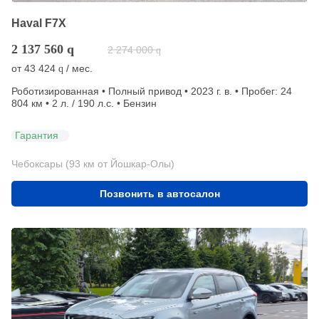
Haval F7X
2 137 560
q
2 274 000
q
от
43 424
/ мес.
q
Роботизированная • Полный привод • 2023 г. в. • Пробег: 24
804 км • 2 л. / 190 л.с. • Бензин
Гарантия
Чебоксары (93 км от Йошкар-Олы)
Позвонить в автосалон