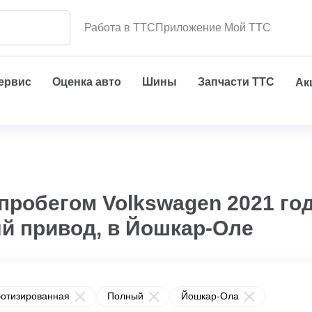
Работа в ТТС
Приложение Мой ТТС
сервис
Оценка авто
Шины
Запчасти ТТС
Ак
пробегом Volkswagen 2021 го
ый привод, в Йошкар-Оле
ботизированная
Полный
Йошкар-Ола