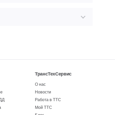
ТрансТехСервис
О нас
ие
Новости
БДД
Работа в ТТС
а
Мой ТТС