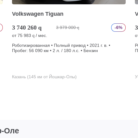
Volkswagen Tiguan
3 740 260
q
3
3 979 000
-6%
q
от
75 983
/ мес.
о
q
Роботизированная • Полный привод • 2021 г. в. •
Р
Пробег: 56 090 км • 2 л. / 180 л.с. • Бензин
П
Казань (145 км от Йошкар-Олы)
У
р-Оле