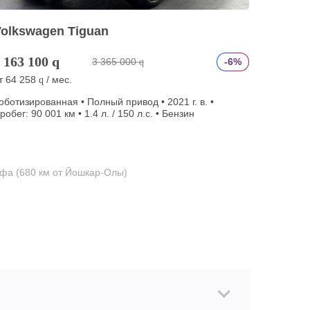
Volkswagen Tiguan
 163 100
q
3 365 000
-6%
q
т
64 258
/ мес.
q
оботизированная • Полный привод • 2021 г. в. •
робег: 90 001 км • 1.4 л. / 150 л.с. • Бензин
фа (680 км от Йошкар-Олы)