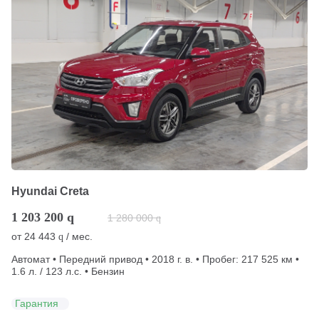
Hyundai Creta
1 203 200
q
1 280 000
q
от
24 443
/ мес.
q
Автомат • Передний привод • 2018 г. в. • Пробег: 217 525 км •
1.6 л. / 123 л.с. • Бензин
Гарантия