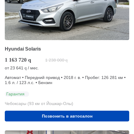
Hyundai Solaris
1 163 720
q
1 238 000
q
от
23 641
/ мес.
q
Автомат • Передний привод • 2018 г. в. • Пробег: 126 281 км •
1.6 л. / 123 л.с. • Бензин
Гарантия
Чебоксары (93 км от Йошкар-Олы)
Позвонить в автосалон