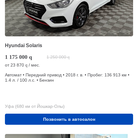
Hyundai Solaris
1 175 000
q
1 250 000
q
от
23 870
/ мес.
q
Автомат • Передний привод • 2018 г. в. • Пробег: 136 913 км •
1.4 л. / 100 л.с. • Бензин
Уфа (680 км от Йошкар-Олы)
Позвонить в автосалон