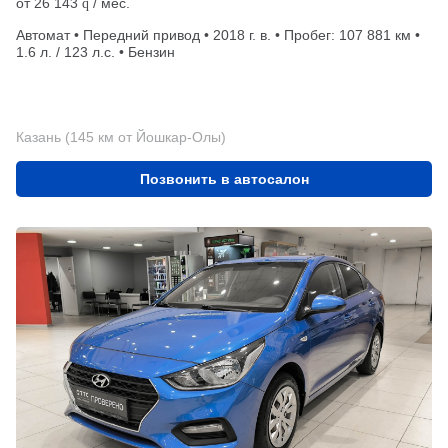
от
26 143
/ мес.
q
Автомат • Передний привод • 2018 г. в. • Пробег: 107 881 км •
1.6 л. / 123 л.с. • Бензин
Казань (145 км от Йошкар-Олы)
Позвонить в автосалон