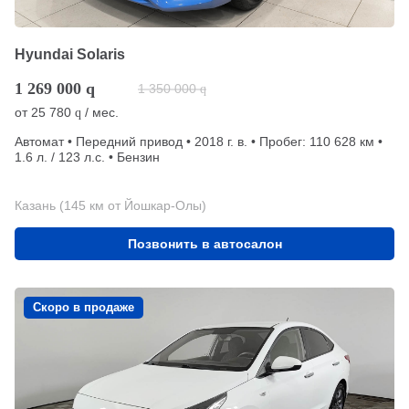
Hyundai Solaris
1 269 000
q
1 350 000
q
от
25 780
/ мес.
q
Автомат • Передний привод • 2018 г. в. • Пробег: 110 628 км •
1.6 л. / 123 л.с. • Бензин
Казань (145 км от Йошкар-Олы)
Позвонить в автосалон
Скоро в продаже