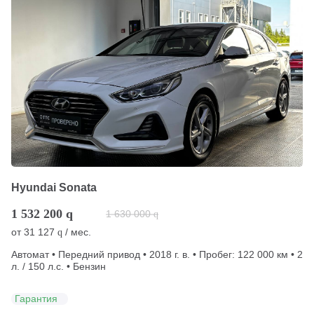
Hyundai Sonata
1 532 200
q
1 630 000
q
от
31 127
/ мес.
q
Автомат • Передний привод • 2018 г. в. • Пробег: 122 000 км • 2
л. / 150 л.с. • Бензин
Гарантия