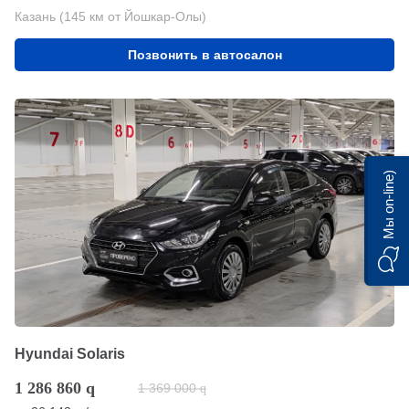
Казань (145 км от Йошкар-Олы)
Позвонить в автосалон
Мы on-line)
Hyundai Solaris
1 286 860
q
1 369 000
q