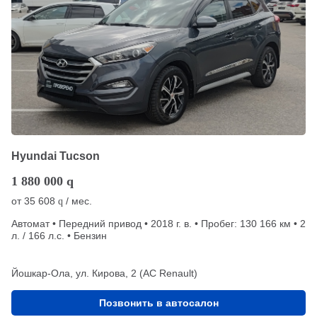
Hyundai Tucson
1 880 000
q
от
35 608
/ мес.
q
Автомат • Передний привод • 2018 г. в. • Пробег: 130 166 км • 2
л. / 166 л.с. • Бензин
Йошкар-Ола, ул. Кирова, 2 (АС Renault)
Позвонить в автосалон